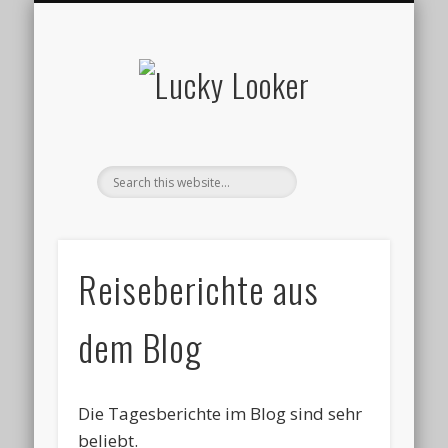
VEREINS- UND GRUPPENREISEN
REISEBERICHTE AUS DEM BLOG
BUCHUNGSFORMULAR
REISEPROGRAMM 2026
BILDERGALERIEN
DATENSCHUTZ
REISEBERICHTE
WILLKOMMEN
ARTENLISTEN
REISE-INFOS
GÄSTEBUCH
IMPRESSUM
ÜBER UNS
KONTAKT
LINKS
BLOG
Lucky
Looker
Reiseberichte aus
dem Blog
Die Tagesberichte im Blog sind sehr
beliebt.