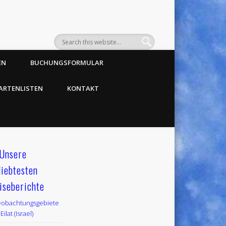
EN
BUCHUNGSFORMULAR
ARTENLISTEN
KONTAKT
Unsere
liebtesten
iseberichte
obachtungsgebiete
Eilat (Israel)