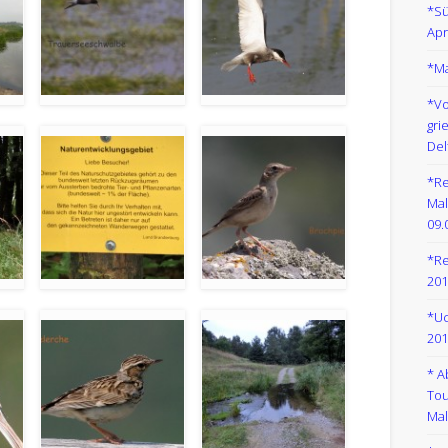
*Sü
Apr
*Ma
*Vo
gri
Del
*Re
Mal
09.
*Re
201
*Uc
201
* A
Tou
Mal