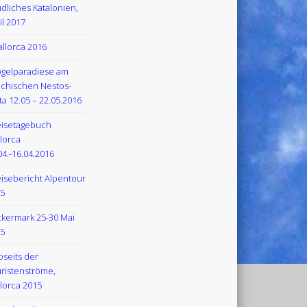
dliches Katalonien,
il 2017
llorca 2016
gelparadiese am
echischen Nestos-
ta 12.05 – 22.05.2016
isetagebuch
lorca
04.-16.04.2016
isebericht Alpentour
5
kermark 25-30 Mai
5
bseits der
ristenströme,
lorca 2015