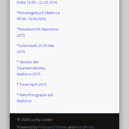
Delta 12.05 – 22.05.2016
*Reisetagebuch Mallorca
09.04.-16.04.2016
*Reisebericht Alpentour
2015
*Uckermark 25-30 Mai
2015
* Abseits der
Touristenströme,
Mallorca 2015
* Texel April 2015
* Naturfotograpie auf
Mallorca
© 2026 Lucky Looker
Powered by
Pinboard Theme
and
WordPress