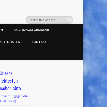
EN
BUCHUNGSFORMULAR
ARTENLISTEN
KONTAKT
Unsere
liebtesten
iseberichte
obachtungsgebiete
Eilat (Israel)