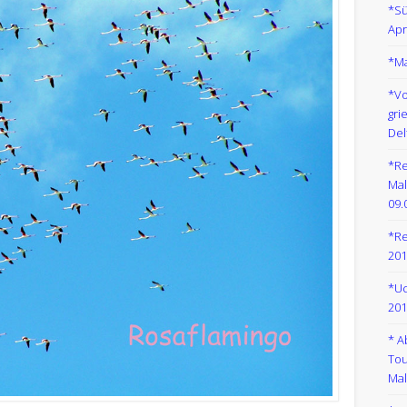
*Sü
Apr
*Ma
*Vo
gri
Del
*Re
Mal
09.
*Re
201
*Uc
201
* A
Tou
Mal