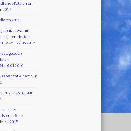
dliches Katalonien,
il 2017
llorca 2016
gelparadiese am
echischen Nestos-
ta 12.05 – 22.05.2016
isetagebuch
lorca
04.-16.04.2016
isebericht Alpentour
5
kermark 25-30 Mai
5
bseits der
ristenströme,
lorca 2015