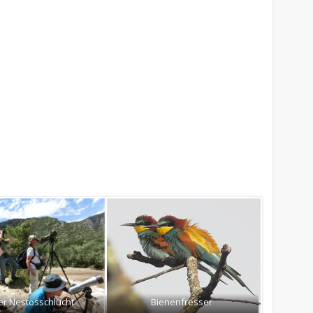
er Nestosschlucht
Bienenfresser