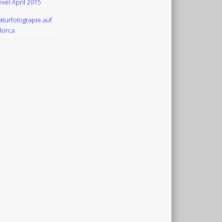
exel April 2015
aturfotograpie auf
lorca