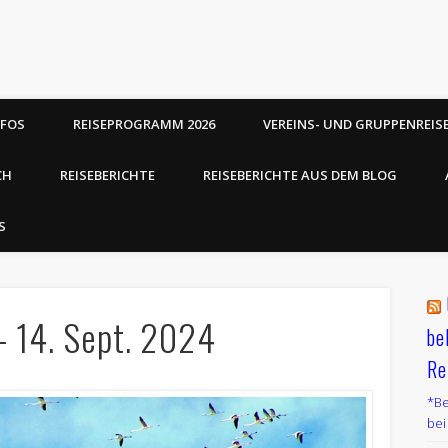
NFOS
REISEPROGRAMM 2026
VEREINS- UND GRUPPENREIS
CH
REISEBERICHTE
REISEBERICHTE AUS DEM BLOG
S
- 14. Sept. 2024
be
Re
*Be
bei 