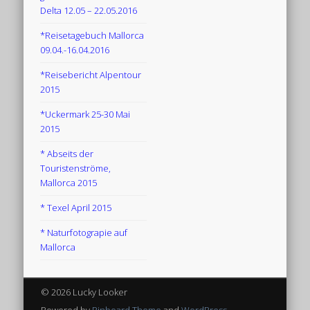
Delta 12.05 – 22.05.2016
*Reisetagebuch Mallorca
09.04.-16.04.2016
*Reisebericht Alpentour
2015
*Uckermark 25-30 Mai
2015
* Abseits der
Touristenströme,
Mallorca 2015
* Texel April 2015
* Naturfotograpie auf
Mallorca
© 2026 Lucky Looker